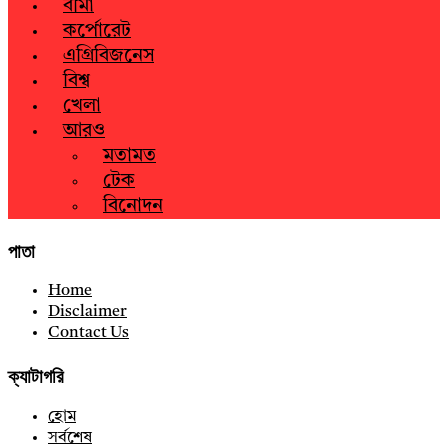
বীমা
কর্পোরেট
এগ্রিবিজনেস
বিশ্ব
খেলা
আরও
মতামত
টেক
বিনোদন
পাতা
Home
Disclaimer
Contact Us
ক্যাটাগরি
হোম
সর্বশেষ