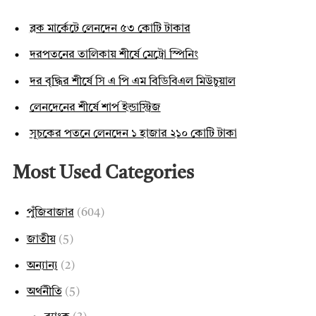
ব্লক মার্কেটে লেনদেন ৫৩ কোটি টাকার
দরপতনের তালিকায় শীর্ষে মেট্রো স্পিনিং
দর বৃদ্ধির শীর্ষে সি এ পি এম বিডিবিএল মিউচুয়াল
লেনদেনের শীর্ষে শার্প ইন্ডাস্ট্রিজ
সূচকের পতনে লেনদেন ১ হাজার ২১০ কোটি টাকা
Most Used Categories
পুঁজিবাজার
(604)
জাতীয়
(5)
অন্যান্য
(2)
অর্থনীতি
(5)