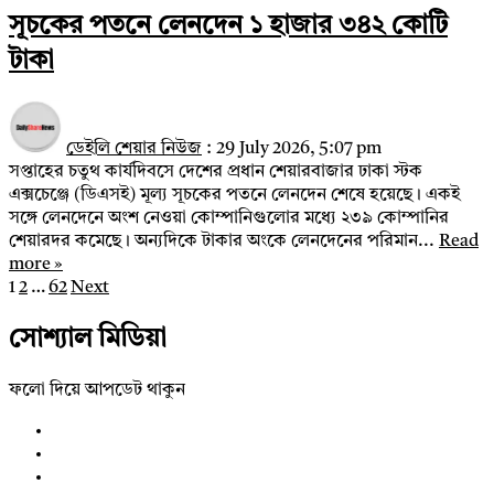
সূচকের পতনে লেনদেন ১ হাজার ৩৪২ কোটি
টাকা
ডেইলি শেয়ার নিউজ
:
29 July 2026, 5:07 pm
সপ্তাহের চতুথ কার্যদিবসে দেশের প্রধান শেয়ারবাজার ঢাকা স্টক
এক্সচেঞ্জে (ডিএসই) মূল্য সূচকের পতনে লেনদেন শেষে হয়েছে। একই
সঙ্গে লেনদেনে অংশ নেওয়া কোম্পানিগুলোর মধ্যে ২৩৯ কোম্পানির
শেয়ারদর কমেছে। অন্যদিকে টাকার অংকে লেনদেনের পরিমান...
Read
more »
1
2
…
62
Next
Posts
pagination
সোশ্যাল মিডিয়া
ফলো দিয়ে আপডেট থাকুন