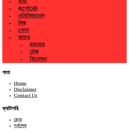
বীমা
কর্পোরেট
এগ্রিবিজনেস
বিশ্ব
খেলা
আরও
মতামত
টেক
বিনোদন
পাতা
Home
Disclaimer
Contact Us
ক্যাটাগরি
হোম
সর্বশেষ