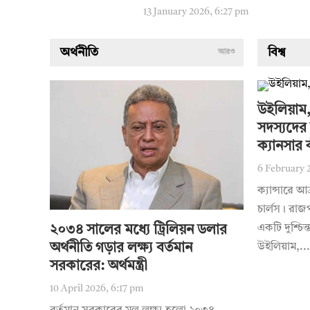
13 January 2026, 6:27 pm
অর্থনীতি
বিশ্ব
আরও
উইলিয়াম,
সদস্যদের 
ক্যানসার 
6 February 
ক্যান্সারে আ
চার্লস। রাজ
একটি দুশ্চিন্
২০৩৪ সালের মধ্যে ট্রিলিয়ন ডলার
অর্থনীতি গড়ার লক্ষ্য বর্তমান
উইলিয়াম,...
সরকারের: অর্থমন্ত্রী
10 April 2026, 6:17 pm