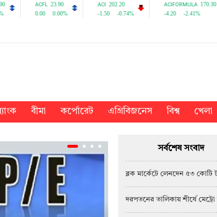
্যাংক
বীমা
কর্পোরেট
এগ্রিবিজনেস
বিশ্ব
খেলা
সর্বশেষ সংবাদ
ব্লক মার্কেটে লেনদেন ৫৩ কোটি 
দরপতনের তালিকায় শীর্ষে মেট্রো 