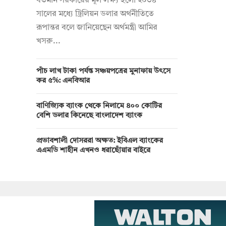
বর্তমান সরকারের মূল লক্ষ্য হলো ২০৩৪
সালের মধ্যে ট্রিলিয়ন ডলার অর্থনীতিতে
রূপান্তর বলে জানিয়েছেন অর্থমন্ত্রী আমির
খসরু...
পাঁচ লাখ টাকা পর্যন্ত সঞ্চয়পত্রের মুনাফায় উৎসে
কর ৫%: এনবিআর
বাণিজ্যিক ব্যাংক থেকে নিলামে ৪০০ কোটির
বেশি ডলার কিনেছে বাংলাদেশ ব্যাংক
প্রভাবশালী দোসররা অক্ষত: ইবিএল ব্যাংকের
এএমডি শাহীন এখনও ধরাছোঁয়ার বাইরে