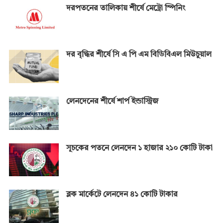
দরপতনের তালিকায় শীর্ষে মেট্রো স্পিনিং
দর বৃদ্ধির শীর্ষে সি এ পি এম বিডিবিএল মিউচুয়াল
লেনদেনের শীর্ষে শার্প ইন্ডাস্ট্রিজ
সূচকের পতনে লেনদেন ১ হাজার ২১০ কোটি টাকা
ব্লক মার্কেটে লেনদেন ৪১ কোটি টাকার