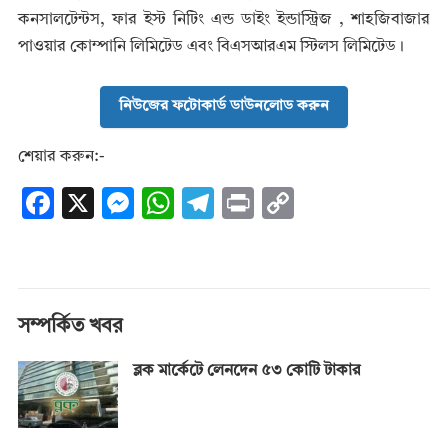
কনসালটেন্টস, ফার ইস্ট নিটিং এন্ড ডাইং ইন্ডাস্ট্রিজ , শাহজিবাজার
পাওয়ার কোম্পানি লিমিটেড এবং বিএসআরএম স্টিলস লিমিটেড।
নিউজের ফটোকার্ড ডাউনলোড করুন
শেয়ার করুন:-
F
X
M
W
T
Pr
C
ac
es
h
el
in
o
e
se
at
e
t
p
b
n
s
gr
y
o
g
A
a
Li
সম্পর্কিত খবর
o
er
p
m
n
ব্লক মার্কেটে লেনদেন ৫৩ কোটি টাকার
k
p
k