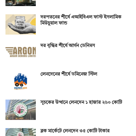
দরপতনের শীর্ষে এআইবিএল ফাস্ট ইসলামিক
মিউচুয়াল ফান্ড
দর বৃদ্ধির শীর্ষে আর্গন ডেনিমস
লেনদেনের শীর্ষে ডমিনেজ স্টিল
সূচকের উত্থানে লেনদেন ১ হাজার ২৬০ কোটি
ব্লক মার্কেটে লেনদেন ৩৫ কোটি টাকার