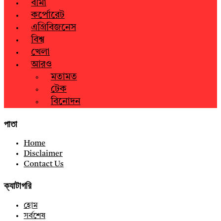
বীমা
কর্পোরেট
এগ্রিবিজনেস
বিশ্ব
খেলা
আরও
মতামত
টেক
বিনোদন
পাতা
Home
Disclaimer
Contact Us
ক্যাটাগরি
হোম
সর্বশেষ