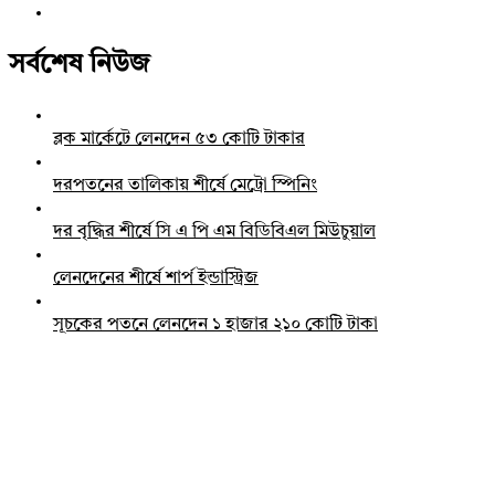
সর্বশেষ নিউজ
ব্লক মার্কেটে লেনদেন ৫৩ কোটি টাকার
দরপতনের তালিকায় শীর্ষে মেট্রো স্পিনিং
দর বৃদ্ধির শীর্ষে সি এ পি এম বিডিবিএল মিউচুয়াল
লেনদেনের শীর্ষে শার্প ইন্ডাস্ট্রিজ
সূচকের পতনে লেনদেন ১ হাজার ২১০ কোটি টাকা