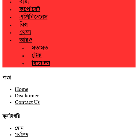
বীমা
কর্পোরেট
এগ্রিবিজনেস
বিশ্ব
খেলা
আরও
মতামত
টেক
বিনোদন
পাতা
Home
Disclaimer
Contact Us
ক্যাটাগরি
হোম
সর্বশেষ