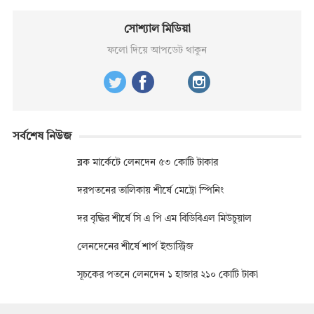
সোশ্যাল মিডিয়া
ফলো দিয়ে আপডেট থাকুন
সর্বশেষ নিউজ
ব্লক মার্কেটে লেনদেন ৫৩ কোটি টাকার
দরপতনের তালিকায় শীর্ষে মেট্রো স্পিনিং
দর বৃদ্ধির শীর্ষে সি এ পি এম বিডিবিএল মিউচুয়াল
লেনদেনের শীর্ষে শার্প ইন্ডাস্ট্রিজ
সূচকের পতনে লেনদেন ১ হাজার ২১০ কোটি টাকা