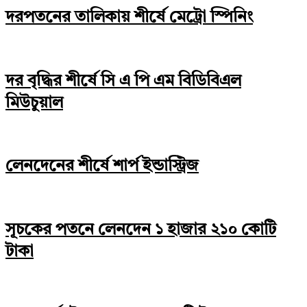
দরপতনের তালিকায় শীর্ষে মেট্রো স্পিনিং
দর বৃদ্ধির শীর্ষে সি এ পি এম বিডিবিএল
মিউচুয়াল
লেনদেনের শীর্ষে শার্প ইন্ডাস্ট্রিজ
সূচকের পতনে লেনদেন ১ হাজার ২১০ কোটি
টাকা