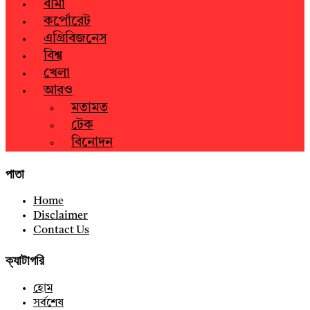
বীমা
কর্পোরেট
এগ্রিবিজনেস
বিশ্ব
খেলা
আরও
মতামত
টেক
বিনোদন
পাতা
Home
Disclaimer
Contact Us
ক্যাটাগরি
হোম
সর্বশেষ