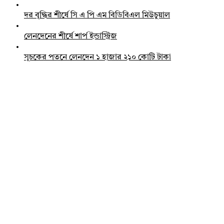
দর বৃদ্ধির শীর্ষে সি এ পি এম বিডিবিএল মিউচুয়াল
লেনদেনের শীর্ষে শার্প ইন্ডাস্ট্রিজ
সূচকের পতনে লেনদেন ১ হাজার ২১০ কোটি টাকা