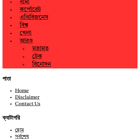
বীমা
কর্পোরেট
এগ্রিবিজনেস
বিশ্ব
খেলা
আরও
মতামত
টেক
বিনোদন
পাতা
Home
Disclaimer
Contact Us
ক্যাটাগরি
হোম
সর্বশেষ