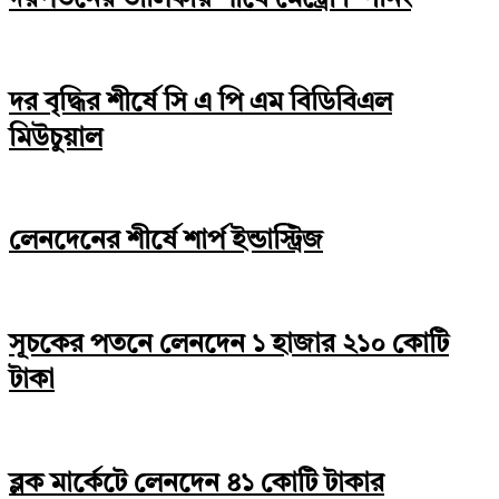
দর বৃদ্ধির শীর্ষে সি এ পি এম বিডিবিএল
মিউচুয়াল
লেনদেনের শীর্ষে শার্প ইন্ডাস্ট্রিজ
সূচকের পতনে লেনদেন ১ হাজার ২১০ কোটি
টাকা
ব্লক মার্কেটে লেনদেন ৪১ কোটি টাকার