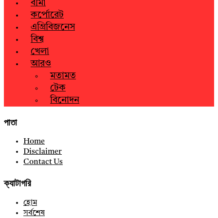
বীমা
কর্পোরেট
এগ্রিবিজনেস
বিশ্ব
খেলা
আরও
মতামত
টেক
বিনোদন
পাতা
Home
Disclaimer
Contact Us
ক্যাটাগরি
হোম
সর্বশেষ