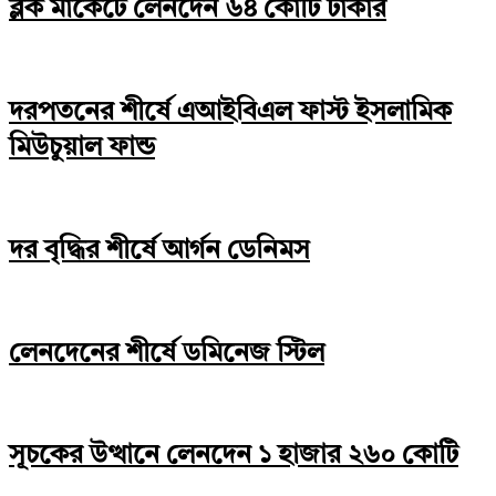
ব্লক মার্কেটে লেনদেন ৬৪ কোটি টাকার
দরপতনের শীর্ষে এআইবিএল ফাস্ট ইসলামিক
মিউচুয়াল ফান্ড
দর বৃদ্ধির শীর্ষে আর্গন ডেনিমস
লেনদেনের শীর্ষে ডমিনেজ স্টিল
সূচকের উত্থানে লেনদেন ১ হাজার ২৬০ কোটি