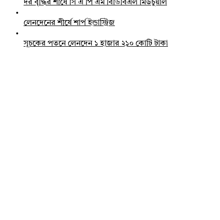
দর বৃদ্ধির শীর্ষে সি এ পি এম বিডিবিএল মিউচুয়াল
লেনদেনের শীর্ষে শার্প ইন্ডাস্ট্রিজ
সূচকের পতনে লেনদেন ১ হাজার ২১০ কোটি টাকা