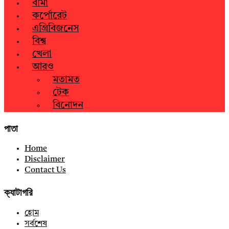
বীমা
কর্পোরেট
এগ্রিবিজনেস
বিশ্ব
খেলা
আরও
মতামত
টেক
বিনোদন
পাতা
Home
Disclaimer
Contact Us
ক্যাটাগরি
হোম
সর্বশেষ