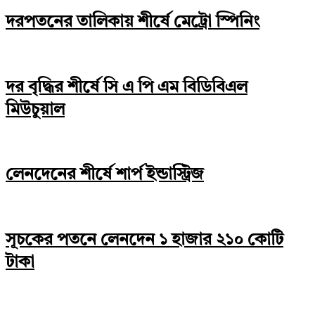
দরপতনের তালিকায় শীর্ষে মেট্রো স্পিনিং
দর বৃদ্ধির শীর্ষে সি এ পি এম বিডিবিএল
মিউচুয়াল
লেনদেনের শীর্ষে শার্প ইন্ডাস্ট্রিজ
সূচকের পতনে লেনদেন ১ হাজার ২১০ কোটি
টাকা