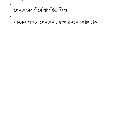
লেনদেনের শীর্ষে শার্প ইন্ডাস্ট্রিজ
সূচকের পতনে লেনদেন ১ হাজার ২১০ কোটি টাকা