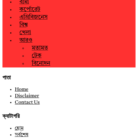
বীমা
কর্পোরেট
এগ্রিবিজনেস
বিশ্ব
খেলা
আরও
মতামত
টেক
বিনোদন
পাতা
Home
Disclaimer
Contact Us
ক্যাটাগরি
হোম
সর্বশেষ