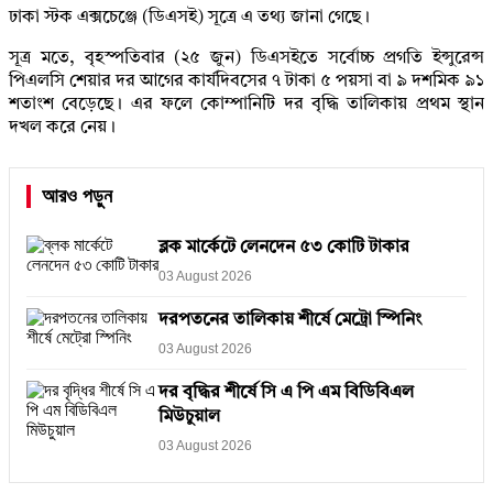
ঢাকা স্টক এক্সচেঞ্জে (ডিএসই) সূত্রে এ তথ্য জানা গেছে।
সূত্র মতে, বৃহস্পতিবার (২৫ জুন) ডিএসইতে সর্বোচ্চ প্রগতি ইন্সুরেন্স
পিএলসি শেয়ার দর আগের কার্যদিবসের ৭ টাকা ৫ পয়সা বা ৯ দশমিক ৯১
শতাংশ বেড়েছে। এর ফলে কোম্পানিটি দর বৃদ্ধি তালিকায় প্রথম স্থান
দখল করে নেয়।
আরও পড়ুন
ব্লক মার্কেটে লেনদেন ৫৩ কোটি টাকার
03 August 2026
দরপতনের তালিকায় শীর্ষে মেট্রো স্পিনিং
03 August 2026
দর বৃদ্ধির শীর্ষে সি এ পি এম বিডিবিএল
মিউচুয়াল
03 August 2026