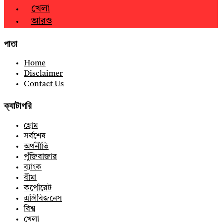
খেলা
আরও
পাতা
Home
Disclaimer
Contact Us
ক্যাটাগরি
হোম
সর্বশেষ
অর্থনীতি
পুঁজিবাজার
ব্যাংক
বীমা
কর্পোরেট
এগ্রিবিজনেস
বিশ্ব
খেলা