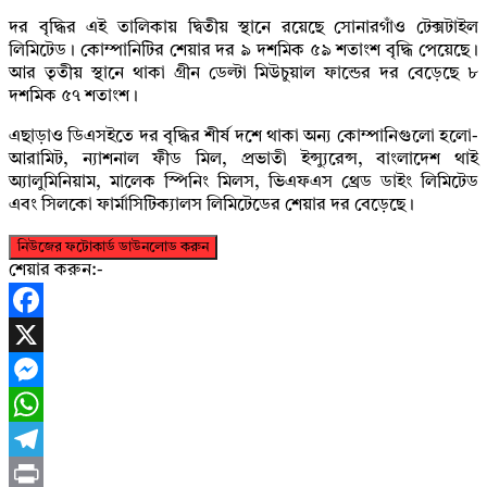
দর বৃদ্ধির এই তালিকায় দ্বিতীয় স্থানে রয়েছে সোনারগাঁও টেক্সটাইল
লিমিটেড। কোম্পানিটির শেয়ার দর ৯ দশমিক ৫৯ শতাংশ বৃদ্ধি পেয়েছে।
আর তৃতীয় স্থানে থাকা গ্রীন ডেল্টা মিউচুয়াল ফান্ডের দর বেড়েছে ৮
দশমিক ৫৭ শতাংশ।
এছাড়াও ডিএসইতে দর বৃদ্ধির শীর্ষ দশে থাকা অন্য কোম্পানিগুলো হলো-
আরামিট, ন্যাশনাল ফীড মিল, প্রভাতী ইন্স্যুরেন্স, বাংলাদেশ থাই
অ্যালুমিনিয়াম, মালেক স্পিনিং মিলস, ভিএফএস থ্রেড ডাইং লিমিটেড
এবং সিলকো ফার্মাসিটিক্যালস লিমিটেডের শেয়ার দর বেড়েছে।
নিউজের ফটোকার্ড ডাউনলোড করুন
শেয়ার করুন:-
Facebook
X
Messenger
WhatsApp
Telegram