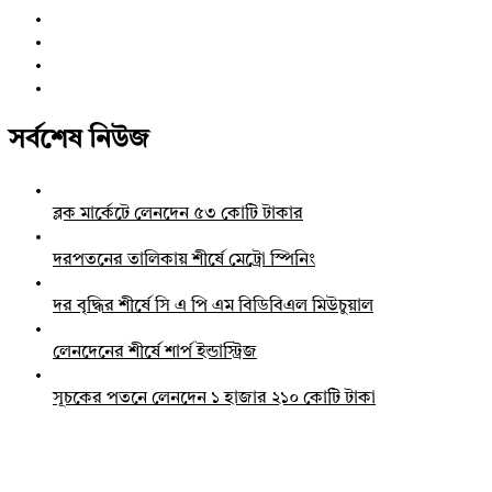
সর্বশেষ নিউজ
ব্লক মার্কেটে লেনদেন ৫৩ কোটি টাকার
দরপতনের তালিকায় শীর্ষে মেট্রো স্পিনিং
দর বৃদ্ধির শীর্ষে সি এ পি এম বিডিবিএল মিউচুয়াল
লেনদেনের শীর্ষে শার্প ইন্ডাস্ট্রিজ
সূচকের পতনে লেনদেন ১ হাজার ২১০ কোটি টাকা