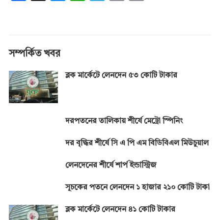
ac
es
h
el
in
o
e
se
at
e
t
p
b
n
s
gr
y
o
g
A
a
Li
সম্পর্কিত খবর
o
er
p
m
n
ব্লক মার্কেটে লেনদেন ৫৩ কোটি টাকার
k
p
k
দরপতনের তালিকায় শীর্ষে মেট্রো স্পিনিং
দর বৃদ্ধির শীর্ষে সি এ পি এম বিডিবিএল মিউচুয়াল
লেনদেনের শীর্ষে শার্প ইন্ডাস্ট্রিজ
সূচকের পতনে লেনদেন ১ হাজার ২১০ কোটি টাকা
ব্লক মার্কেটে লেনদেন ৪১ কোটি টাকার