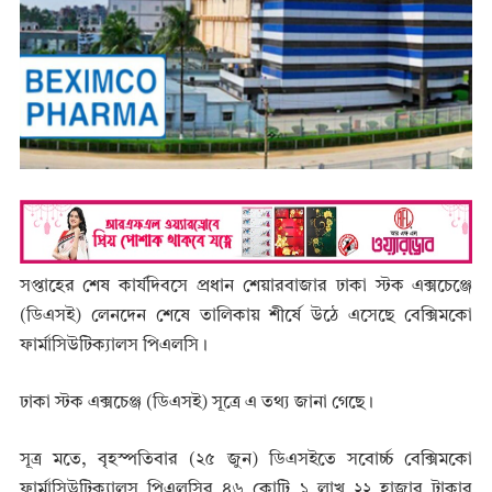
সপ্তাহের শেষ কার্যদিবসে প্রধান শেয়ারবাজার ঢাকা স্টক এক্সচেঞ্জে
(ডিএসই) লেনদেন শেষে তালিকায় শীর্ষে উঠে এসেছে বেক্সিমকো
ফার্মাসিউটিক্যালস পিএলসি।
ঢাকা স্টক এক্সচেঞ্জ (ডিএসই) সূত্রে এ তথ্য জানা গেছে।
সূত্র মতে, বৃহস্পতিবার (২৫ জুন) ডিএসইতে সবোর্চ্চ বেক্সিমকো
ফার্মাসিউটিক্যালস পিএলসির ৪৬ কোটি ১ লাখ ২২ হাজার টাকার