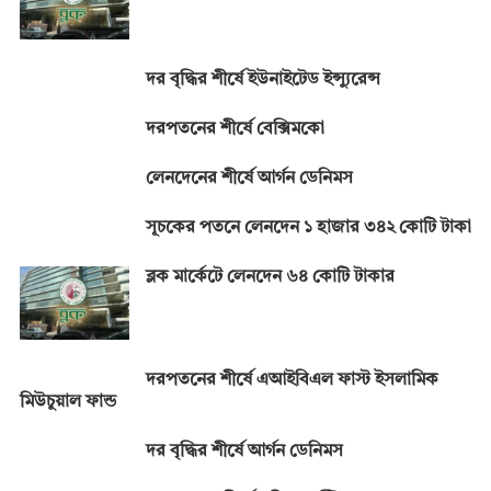
দর বৃদ্ধির শীর্ষে ইউনাইটেড ইন্স্যুরেন্স
দরপতনের শীর্ষে বেক্সিমকো
লেনদেনের শীর্ষে আর্গন ডেনিমস
সূচকের পতনে লেনদেন ১ হাজার ৩৪২ কোটি টাকা
ব্লক মার্কেটে লেনদেন ৬৪ কোটি টাকার
দরপতনের শীর্ষে এআইবিএল ফাস্ট ইসলামিক
মিউচুয়াল ফান্ড
দর বৃদ্ধির শীর্ষে আর্গন ডেনিমস