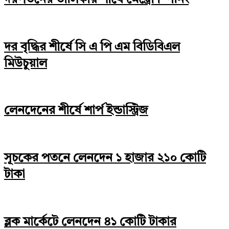
দর বৃদ্ধির শীর্ষে সি এ পি এম বিডিবিএল
মিউচুয়াল
লেনদেনের শীর্ষে শার্প ইন্ডাস্ট্রিজ
সূচকের পতনে লেনদেন ১ হাজার ২১০ কোটি
টাকা
ব্লক মার্কেটে লেনদেন ৪১ কোটি টাকার