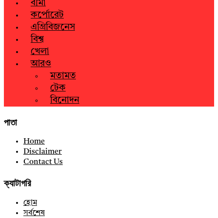
বীমা
কর্পোরেট
এগ্রিবিজনেস
বিশ্ব
খেলা
আরও
মতামত
টেক
বিনোদন
পাতা
Home
Disclaimer
Contact Us
ক্যাটাগরি
হোম
সর্বশেষ