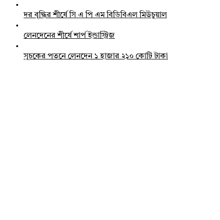
দর বৃদ্ধির শীর্ষে সি এ পি এম বিডিবিএল মিউচুয়াল
লেনদেনের শীর্ষে শার্প ইন্ডাস্ট্রিজ
সূচকের পতনে লেনদেন ১ হাজার ২১০ কোটি টাকা