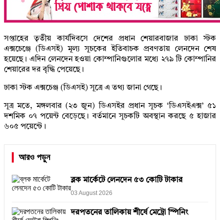
সপ্তাহের তৃতীয় কার্যদিবসে দেশের প্রধান শেয়ারবাজার ঢাকা স্টক
এক্সচেঞ্জে (ডিএসই) মূল্য সূচকের ইতিবাচক প্রবণতায় লেনদেন শেষ
হয়েছে। এদিন লেনদেন হওয়া কোম্পানিগুলোর মধ্যে ২৭৯ টি কোম্পানির
শেয়ারের দর বৃদ্ধি পেয়েছে।
ঢাকা স্টক এক্সচেঞ্জ (ডিএসই) সূত্রে এ তথ্য জানা গেছে।
সূত্র মতে, মঙ্গলবার (২৩ জুন) ডিএসইর প্রধান সূচক ‘ডিএসইএক্স’ ৫১
দশমিক ০৭ পয়েন্ট বেড়েছে। বর্তমানে সূচকটি অবস্থান করছে ৫ হাজার
৬০৫ পয়েন্টে।
আরও পড়ুন
ব্লক মার্কেটে লেনদেন ৫৩ কোটি টাকার
03 August 2026
দরপতনের তালিকায় শীর্ষে মেট্রো স্পিনিং