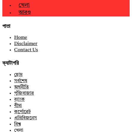
খেলা
আরও
পাতা
Home
Disclaimer
Contact Us
ক্যাটাগরি
হোম
সর্বশেষ
অর্থনীতি
পুঁজিবাজার
ব্যাংক
বীমা
কর্পোরেট
এগ্রিবিজনেস
বিশ্ব
খেলা