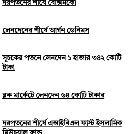
দরপতনের শীর্ষে বেক্সিমকো
লেনদেনের শীর্ষে আর্গন ডেনিমস
সূচকের পতনে লেনদেন ১ হাজার ৩৪২ কোটি
টাকা
ব্লক মার্কেটে লেনদেন ৬৪ কোটি টাকার
দরপতনের শীর্ষে এআইবিএল ফাস্ট ইসলামিক
মিউচুয়াল ফান্ড