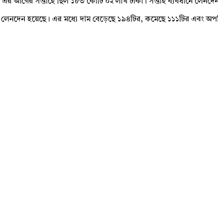
া এর আগের সপ্তাহে ছিল ১৮৩ কোটি ০২ লাখ টাকা। সপ্তাহ ব্যবধানে লেনদ
ট লেনদেন হয়েছে। এর মধ্যে দাম বেড়েছে ১৯৪টির, কমেছে ১১১টির এবং অপর