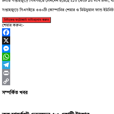
চলতি সপ্তাহজুড়ে সিএসইতে লেনদেন হয়েছে ২১৬ কোটি ৯৫ লাখ টাকা, য
সপ্তাহজুড়ে সিএসইতে ৩৩০টি কোম্পানির শেয়ার ও মিউচুয়াল ফান্ড ইউনি
নিউজের ফটোকার্ড ডাউনলোড করুন
শেয়ার করুন:-
Facebook
X
Messenger
WhatsApp
Telegram
Print
Copy
সম্পর্কিত খবর
Link