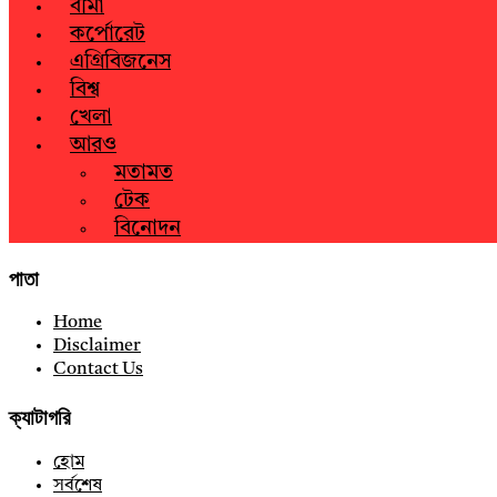
বীমা
কর্পোরেট
এগ্রিবিজনেস
বিশ্ব
খেলা
আরও
মতামত
টেক
বিনোদন
পাতা
Home
Disclaimer
Contact Us
ক্যাটাগরি
হোম
সর্বশেষ