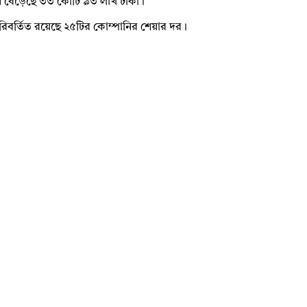
েন বেড়েছে ৩৩ কোটি ৯৩ লাখ টাকা।
িবর্তিত রয়েছে ২৫টির কোম্পানির শেয়ার দর।