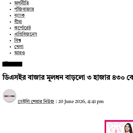
অর্থনীতি
পুঁজিবাজার
ব্যাংক
বীমা
কর্পোরেট
এগ্রিবিজনেস
বিশ্ব
খেলা
আরও
পুঁজিবাজার
ডিএসইর বাজার মূলধন বাড়লো ৩ হাজার ৪৩০ কো
ডেইলি শেয়ার নিউজ
:
20 June 2026, 4:41 pm