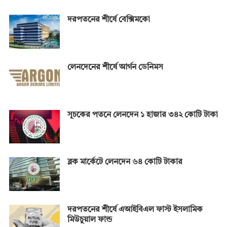
দরপতনের শীর্ষে বেক্সিমকো
লেনদেনের শীর্ষে আর্গন ডেনিমস
সূচকের পতনে লেনদেন ১ হাজার ৩৪২ কোটি টাকা
ব্লক মার্কেটে লেনদেন ৬৪ কোটি টাকার
দরপতনের শীর্ষে এআইবিএল ফাস্ট ইসলামিক
মিউচুয়াল ফান্ড