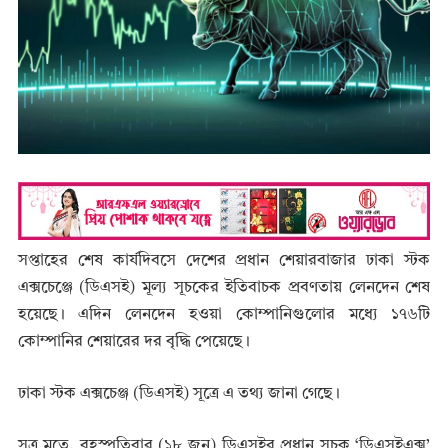
সপ্তাহের শেষ কার্যদিবসে দেশের প্রধান শেয়ারবাজার ঢাকা স্টক
এক্সচেঞ্জে (ডিএসই) মূল্য সূচকের ইতিবাচক প্রবণতায় লেনদেন শেষ
হয়েছে। এদিন লেনদেন হওয়া কোম্পানিগুলোর মধ্যে ১৭৬টি
কোম্পানির শেয়ারের দর বৃদ্ধি পেয়েছে।
ঢাকা স্টক এক্সচেঞ্জ (ডিএসই) সূত্রে এ তথ্য জানা গেছে।
সূত্র মতে, বৃহস্পতিবার (১৮ জুন) ডিএসইর প্রধান সূচক ‘ডিএসইএক্স’