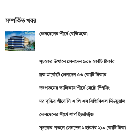
e
se
at
e
t
p
b
n
s
gr
y
o
g
A
a
Li
সম্পর্কিত খবর
o
er
p
m
n
লেনদেনের শীর্ষে বেক্সিমকো
k
p
k
সূচকের উত্থানে লেনদেন ৯০৮ কোটি টাকার
ব্লক মার্কেটে লেনদেন ৫৩ কোটি টাকার
দরপতনের তালিকায় শীর্ষে মেট্রো স্পিনিং
দর বৃদ্ধির শীর্ষে সি এ পি এম বিডিবিএল মিউচুয়াল
লেনদেনের শীর্ষে শার্প ইন্ডাস্ট্রিজ
সূচকের পতনে লেনদেন ১ হাজার ২১০ কোটি টাকা