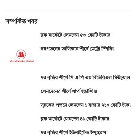
e
se
at
e
t
p
b
n
s
gr
y
o
g
A
a
Li
সম্পর্কিত খবর
o
er
p
m
n
ব্লক মার্কেটে লেনদেন ৫৩ কোটি টাকার
k
p
k
দরপতনের তালিকায় শীর্ষে মেট্রো স্পিনিং
দর বৃদ্ধির শীর্ষে সি এ পি এম বিডিবিএল মিউচুয়াল
লেনদেনের শীর্ষে শার্প ইন্ডাস্ট্রিজ
সূচকের পতনে লেনদেন ১ হাজার ২১০ কোটি টাকা
ব্লক মার্কেটে লেনদেন ৪১ কোটি টাকার
দর বৃদ্ধির শীর্ষে ইউনাইটেড ইন্স্যুরেন্স