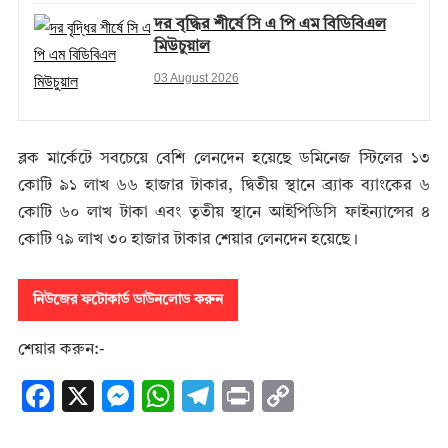
দর বৃদ্ধির শীর্ষে সি এ পি এম বিডিবিএল
মিউচুয়াল
03 August 2026
ব্লক মার্কেটে সবচেয়ে বেশি লেনদেন হয়েছে ডমিনেজ স্টিলের ১৩
কোটি ৯১ লাখ ৬৬ হাজার টাকার, দ্বিতীয় স্থানে ব্র্যাক ব্যাংকের ৬
কোটি ৬০ লাখ টাকা এবং তৃতীয় স্থানে আইপিডিসি ফাইন্যান্সের ৪
কোটি ৭৯ লাখ ৩০ হাজার টাকার শেয়ার লেনদেন হয়েছে।
নিউজের ফটোকার্ড ডাউনলোড করুন
শেয়ার করুন:-
F
X
M
W
T
Pr
C
ac
es
h
el
in
o