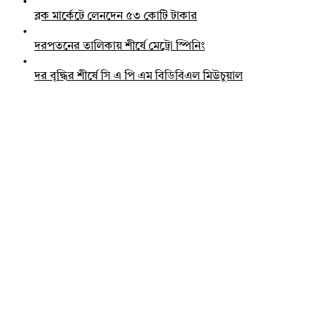
ব্লক মার্কেটে লেনদেন ৫৩ কোটি টাকার
দরপতনের তালিকায় শীর্ষে মেট্রো স্পিনিং
দর বৃদ্ধির শীর্ষে সি এ পি এম বিডিবিএল মিউচুয়াল