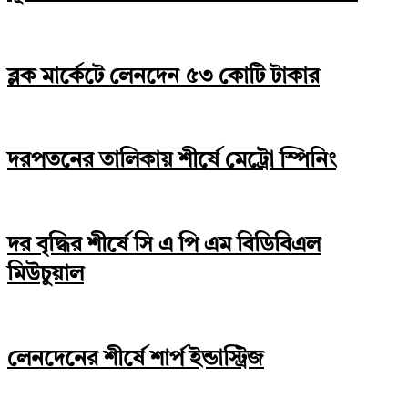
ব্লক মার্কেটে লেনদেন ৫৩ কোটি টাকার
দরপতনের তালিকায় শীর্ষে মেট্রো স্পিনিং
দর বৃদ্ধির শীর্ষে সি এ পি এম বিডিবিএল
মিউচুয়াল
লেনদেনের শীর্ষে শার্প ইন্ডাস্ট্রিজ