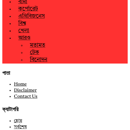
বীমা
কর্পোরেট
এগ্রিবিজনেস
বিশ্ব
খেলা
আরও
মতামত
টেক
বিনোদন
পাতা
Home
Disclaimer
Contact Us
ক্যাটাগরি
হোম
সর্বশেষ