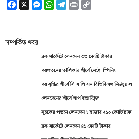
F
X
M
W
T
Pr
C
ac
es
h
el
in
o
e
se
at
e
t
p
b
n
s
gr
y
o
g
A
a
Li
সম্পর্কিত খবর
o
er
p
m
n
ব্লক মার্কেটে লেনদেন ৫৩ কোটি টাকার
k
p
k
দরপতনের তালিকায় শীর্ষে মেট্রো স্পিনিং
দর বৃদ্ধির শীর্ষে সি এ পি এম বিডিবিএল মিউচুয়াল
লেনদেনের শীর্ষে শার্প ইন্ডাস্ট্রিজ
সূচকের পতনে লেনদেন ১ হাজার ২১০ কোটি টাকা
ব্লক মার্কেটে লেনদেন ৪১ কোটি টাকার