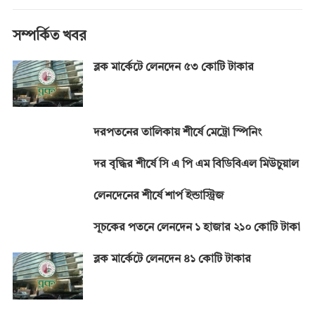
b
n
s
gr
y
o
g
A
a
Li
সম্পর্কিত খবর
o
er
p
m
n
ব্লক মার্কেটে লেনদেন ৫৩ কোটি টাকার
k
p
k
দরপতনের তালিকায় শীর্ষে মেট্রো স্পিনিং
দর বৃদ্ধির শীর্ষে সি এ পি এম বিডিবিএল মিউচুয়াল
লেনদেনের শীর্ষে শার্প ইন্ডাস্ট্রিজ
সূচকের পতনে লেনদেন ১ হাজার ২১০ কোটি টাকা
ব্লক মার্কেটে লেনদেন ৪১ কোটি টাকার