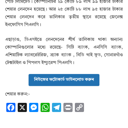
পোর্ট লিমিটেড। কোম্পানিটির ২৯ কোটি ৮৯ লাখ ৯৯ হাজার টাকার
শেয়ার লেনদেন হয়েছে। আর ২৫ কোটি ৮৮ লাখ ৯৫ হাজার টাকার
শেয়ার লেনদেন করে তালিকার তৃতীয় স্থানে রয়েছে জেনেক্স
ইনফোসিস পিএলসি।
এছাড়াও, ডিএসইতে লেনদেনের শীর্ষ তালিকায় থাকা অন্যান্য
কোম্পানিগুলোর মধ্যে রয়েছে- সিটি ব্যাংক, এনসিসি ব্যাংক,
এশিয়াটিক ল্যাবরেটরিজ, ব্র্যাক ব্যাংক , বিডি থাই ফুড, সোনারগাঁও
টেক্সটাইল ও পিপলস ইন্স্যুরেন্স পিএলসি।
নিউজের ফটোকার্ড ডাউনলোড করুন
শেয়ার করুন:-
F
X
M
W
T
Pr
C
ac
es
h
el
in
o
e
se
at
e
t
p