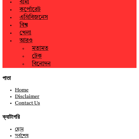
বীমা
কর্পোরেট
এগ্রিবিজনেস
বিশ্ব
খেলা
আরও
মতামত
টেক
বিনোদন
পাতা
Home
Disclaimer
Contact Us
ক্যাটাগরি
হোম
সর্বশেষ