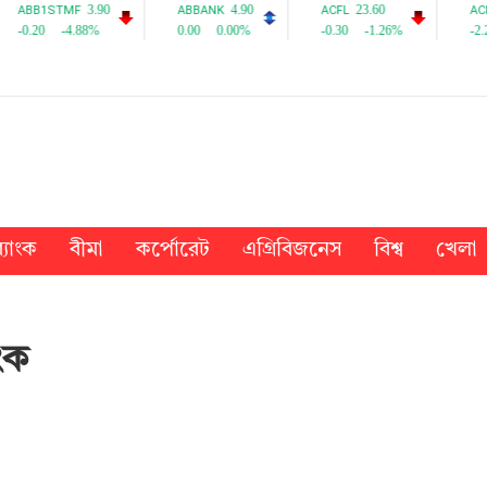
্যাংক
বীমা
কর্পোরেট
এগ্রিবিজনেস
বিশ্ব
খেলা
ংক