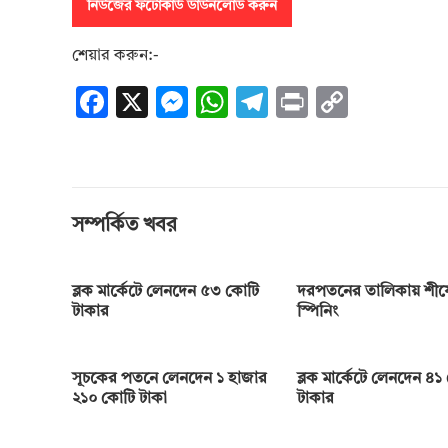
নিউজের ফটোকার্ড ডাউনলোড করুন
শেয়ার করুন:-
F
X
M
W
T
Pr
C
ac
es
h
el
in
o
e
se
at
e
t
p
b
n
s
gr
y
o
g
A
a
Li
সম্পর্কিত খবর
o
er
p
m
n
k
p
k
ব্লক মার্কেটে লেনদেন ৫৩ কোটি
দরপতনের তালিকায় শীর্ষে
টাকার
স্পিনিং
সূচকের পতনে লেনদেন ১ হাজার
ব্লক মার্কেটে লেনদেন ৪১
২১০ কোটি টাকা
টাকার