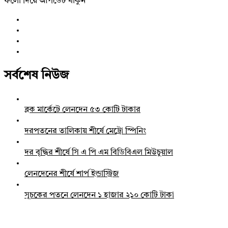
ফলো দিয়ে আপডেট থাকুন
সর্বশেষ নিউজ
ব্লক মার্কেটে লেনদেন ৫৩ কোটি টাকার
দরপতনের তালিকায় শীর্ষে মেট্রো স্পিনিং
দর বৃদ্ধির শীর্ষে সি এ পি এম বিডিবিএল মিউচুয়াল
লেনদেনের শীর্ষে শার্প ইন্ডাস্ট্রিজ
সূচকের পতনে লেনদেন ১ হাজার ২১০ কোটি টাকা