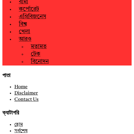
বীমা
কর্পোরেট
এগ্রিবিজনেস
বিশ্ব
খেলা
আরও
মতামত
টেক
বিনোদন
পাতা
Home
Disclaimer
Contact Us
ক্যাটাগরি
হোম
সর্বশেষ