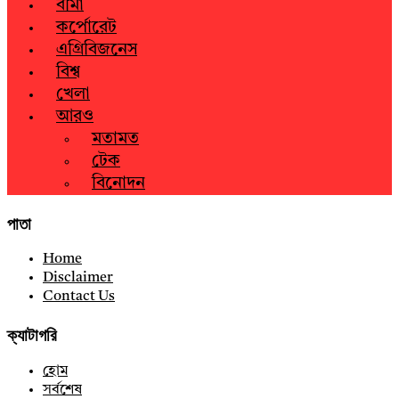
বীমা
কর্পোরেট
এগ্রিবিজনেস
বিশ্ব
খেলা
আরও
মতামত
টেক
বিনোদন
পাতা
Home
Disclaimer
Contact Us
ক্যাটাগরি
হোম
সর্বশেষ