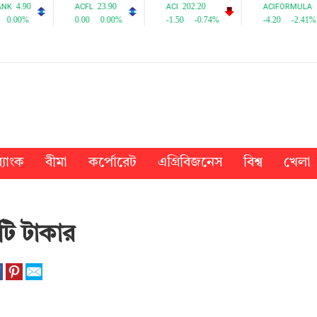
্যাংক
বীমা
কর্পোরেট
এগ্রিবিজনেস
বিশ্ব
খেলা
টি টাকার