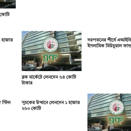
 কোটি
 হাজার
দরপতনের শীর্ষে এআইবি
ইসলামিক মিউচুয়াল ফান্
ব্লক মার্কেটে লেনদেন ৬৪ কোটি
টাকার
 স্টিল
সূচকের উত্থানে লেনদেন ১ হাজার
২৬০ কোটি