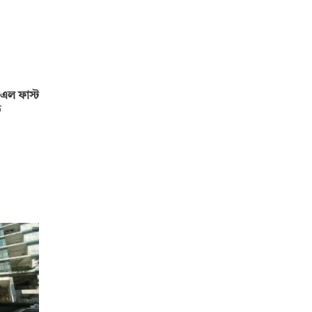
এল ফাস্ট
ড