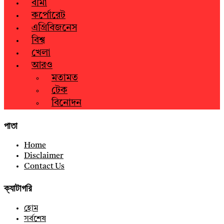
বীমা
কর্পোরেট
এগ্রিবিজনেস
বিশ্ব
খেলা
আরও
মতামত
টেক
বিনোদন
পাতা
Home
Disclaimer
Contact Us
ক্যাটাগরি
হোম
সর্বশেষ