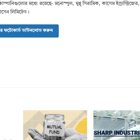
ানিগুলোর মধ্যে রয়েছে- মনোস্পুল, মুন্নু সিরামিক, কাসেম ইন্ড্রাস্ট্রিজে
 হোসেন লিমিটেড।
র ফটোকার্ড ডাউনলোড করুন