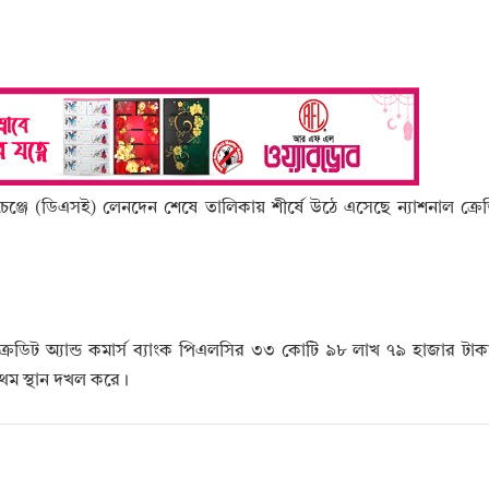
চেঞ্জে (ডিএসই) লেনদেন শেষে তালিকায় শীর্ষে উঠে এসেছে ন্যাশনাল ক্রেডি
ল ক্রেডিট অ্যান্ড কমার্স ব্যাংক পিএলসির ৩৩ কোটি ৯৮ লাখ ৭৯ হাজার টা
থম স্থান দখল করে।