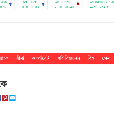
্যাংক
বীমা
কর্পোরেট
এগ্রিবিজনেস
বিশ্ব
খেলা
ংক