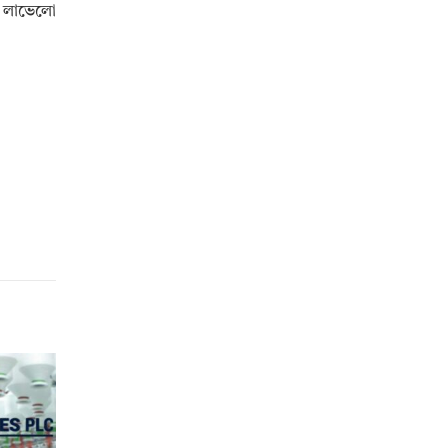
র, লাভেলো