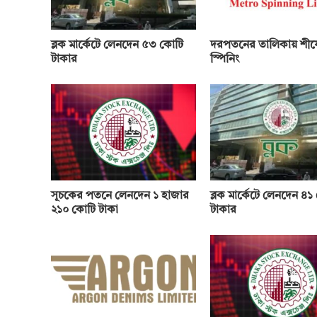
ব্লক মার্কেটে লেনদেন ৫৩ কোটি
দরপতনের তালিকায় শীর্ষে
টাকার
স্পিনিং
সূচকের পতনে লেনদেন ১ হাজার
ব্লক মার্কেটে লেনদেন ৪১
২১০ কোটি টাকা
টাকার