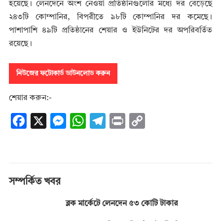
হয়েছে। লেনদেনে অংশ নেওয়া প্রতিষ্ঠানগুলোর মধ্যে দর বেড়েছে
২৪৩টি কোম্পানির, বিপরীতে ৯৮টি কোম্পানির দর কমেছে।
পাশাপাশি ৪৯টি প্রতিষ্ঠানের শেয়ার ও ইউনিটের দর অপরিবর্তিত
রয়েছে।
নিউজের ফটোকার্ড ডাউনলোড করুন
শেয়ার করুন:-
F
X
M
W
T
Pr
C
ac
es
h
el
in
o
e
se
at
e
t
p
b
n
s
gr
y
o
g
A
a
Li
সম্পর্কিত খবর
o
er
p
m
n
ব্লক মার্কেটে লেনদেন ৫৩ কোটি টাকার
k
p
k