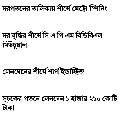
দরপতনের তালিকায় শীর্ষে মেট্রো স্পিনিং
দর বৃদ্ধির শীর্ষে সি এ পি এম বিডিবিএল
মিউচুয়াল
লেনদেনের শীর্ষে শার্প ইন্ডাস্ট্রিজ
সূচকের পতনে লেনদেন ১ হাজার ২১০ কোটি
টাকা