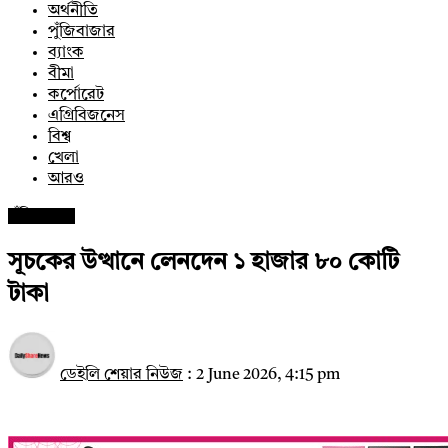
অর্থনীতি
পুঁজিবাজার
ব্যাংক
বীমা
কর্পোরেট
এগ্রিবিজনেস
বিশ্ব
খেলা
আরও
পুঁজিবাজার
সূচকের উত্থানে লেনদেন ১ হাজার ৮০ কোটি
টাকা
ডেইলি শেয়ার নিউজ
:
2 June 2026, 4:15 pm