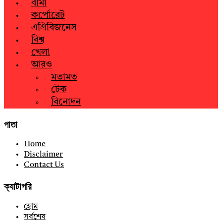
বীমা
কর্পোরেট
এগ্রিবিজনেস
বিশ্ব
খেলা
আরও
মতামত
টেক
বিনোদন
পাতা
Home
Disclaimer
Contact Us
ক্যাটাগরি
হোম
সর্বশেষ