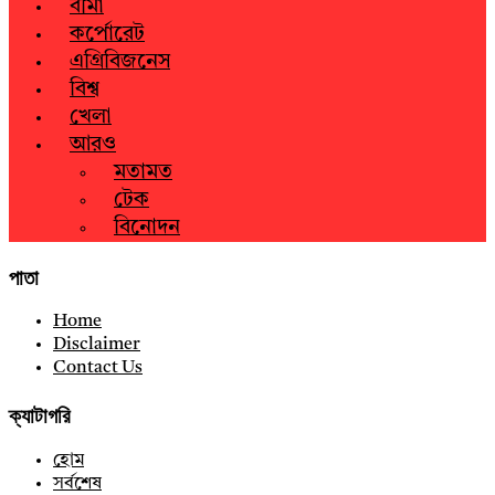
বীমা
কর্পোরেট
এগ্রিবিজনেস
বিশ্ব
খেলা
আরও
মতামত
টেক
বিনোদন
পাতা
Home
Disclaimer
Contact Us
ক্যাটাগরি
হোম
সর্বশেষ