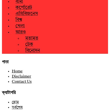
বীমা
কর্পোরেট
এগ্রিবিজনেস
বিশ্ব
খেলা
আরও
মতামত
টেক
বিনোদন
পাতা
Home
Disclaimer
Contact Us
ক্যাটাগরি
হোম
সর্বশেষ