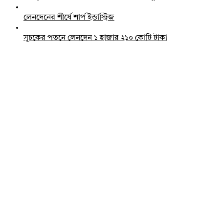
লেনদেনের শীর্ষে শার্প ইন্ডাস্ট্রিজ
সূচকের পতনে লেনদেন ১ হাজার ২১০ কোটি টাকা