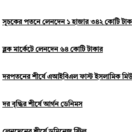
সূচকের পতনে লেনদেন ১ হাজার ৩৪২ কোটি টাক
ব্লক মার্কেটে লেনদেন ৬৪ কোটি টাকার
দরপতনের শীর্ষে এআইবিএল ফাস্ট ইসলামিক মিউচু
দর বৃদ্ধির শীর্ষে আর্গন ডেনিমস
লেনদেনের শীর্ষে ডমিনেজ স্টিল