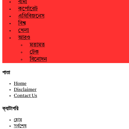
বীমা
কর্পোরেট
এগ্রিবিজনেস
বিশ্ব
খেলা
আরও
মতামত
টেক
বিনোদন
পাতা
Home
Disclaimer
Contact Us
ক্যাটাগরি
হোম
সর্বশেষ