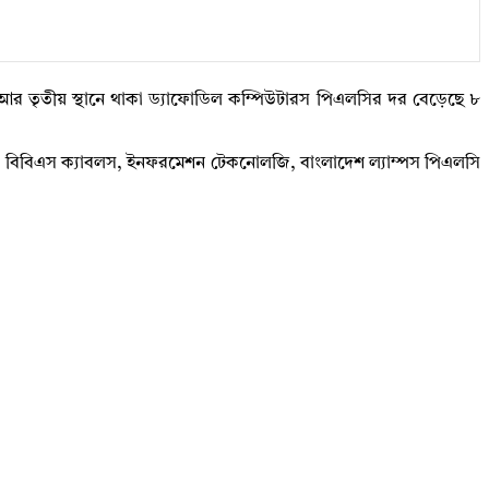
ে। আর তৃতীয় স্থানে থাকা ড্যাফোডিল কম্পিউটারস পিএলসির দর বেড়েছে ৮
ারেজ, বিবিএস ক্যাবলস, ইনফরমেশন টেকনোলজি, বাংলাদেশ ল্যাম্পস পিএলসি