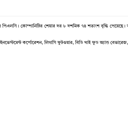
বাংলাদেশ পিএলসি। কোম্পানিটির শেয়ার দর ৮ দশমিক ৭৪ শতাংশ বৃদ্ধি পেয়েছ
- ইনভেস্টমেন্ট কর্পোরেশন, লিগাসি ফুটওয়ার, বিডি থাই ফুড অ্যান্ড বেভ