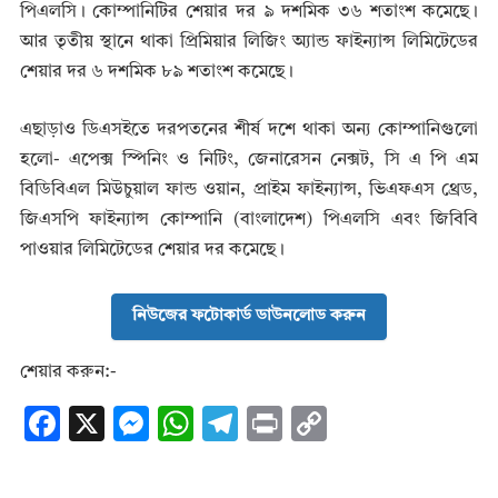
পিএলসি। কোম্পানিটির শেয়ার দর ৯ দশমিক ৩৬ শতাংশ কমেছে।
আর তৃতীয় স্থানে থাকা প্রিমিয়ার লিজিং অ্যান্ড ফাইন্যান্স লিমিটেডের
শেয়ার দর ৬ দশমিক ৮৯ শতাংশ কমেছে।
এছাড়াও ডিএসইতে দরপতনের শীর্ষ দশে থাকা অন্য কোম্পানিগুলো
হলো- এপেক্স স্পিনিং ও নিটিং, জেনারেসন নেক্সট, সি এ পি এম
বিডিবিএল মিউচুয়াল ফান্ড ওয়ান, প্রাইম ফাইন্যান্স, ভিএফএস থ্রেড,
জিএসপি ফাইন্যান্স কোম্পানি (বাংলাদেশ) পিএলসি এবং জিবিবি
পাওয়ার লিমিটেডের শেয়ার দর কমেছে।
নিউজের ফটোকার্ড ডাউনলোড করুন
শেয়ার করুন:-
F
X
M
W
T
Pr
C
ac
es
h
el
in
o
e
se
at
e
t
p