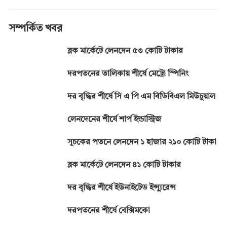
b
n
s
gr
y
o
g
A
a
Li
সম্পর্কিত খবর
o
er
p
m
n
ব্লক মার্কেটে লেনদেন ৫৩ কোটি টাকার
k
p
k
দরপতনের তালিকায় শীর্ষে মেট্রো স্পিনিং
দর বৃদ্ধির শীর্ষে সি এ পি এম বিডিবিএল মিউচুয়াল
লেনদেনের শীর্ষে শার্প ইন্ডাস্ট্রিজ
সূচকের পতনে লেনদেন ১ হাজার ২১০ কোটি টাকা
ব্লক মার্কেটে লেনদেন ৪১ কোটি টাকার
দর বৃদ্ধির শীর্ষে ইউনাইটেড ইন্স্যুরেন্স
দরপতনের শীর্ষে বেক্সিমকো