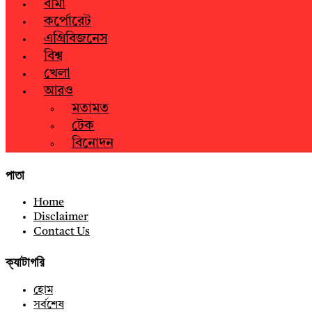
বীমা
কর্পোরেট
এগ্রিবিজনেস
বিশ্ব
খেলা
আরও
মতামত
টেক
বিনোদন
পাতা
Home
Disclaimer
Contact Us
ক্যাটাগরি
হোম
সর্বশেষ