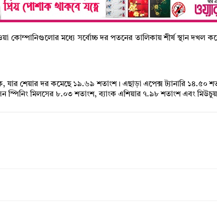
়া কোম্পানিগুলোর মধ্যে সর্বোচ্চ দর পতনের তালিকায় শীর্ষ স্থান দখল করেছ
ংক, যার শেয়ার দর কমেছে ১৯.৬৯ শতাংশ। এছাড়া এপেক্স ট্যানারি ১৪.৫০ শত
 স্পিনিং মিলসের ৮.০৩ শতাংশ, ব্যাংক এশিয়ার ৭.৯৮ শতাংশ এবং মিউচুয়াল