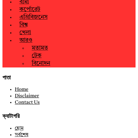
বীমা
কর্পোরেট
এগ্রিবিজনেস
বিশ্ব
খেলা
আরও
মতামত
টেক
বিনোদন
পাতা
Home
Disclaimer
Contact Us
ক্যাটাগরি
হোম
সর্বশেষ