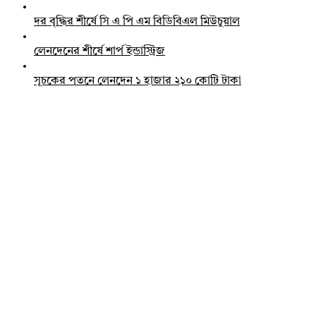
দর বৃদ্ধির শীর্ষে সি এ পি এম বিডিবিএল মিউচুয়াল
লেনদেনের শীর্ষে শার্প ইন্ডাস্ট্রিজ
সূচকের পতনে লেনদেন ১ হাজার ২১০ কোটি টাকা