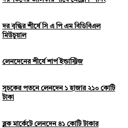
দর বৃদ্ধির শীর্ষে সি এ পি এম বিডিবিএল
মিউচুয়াল
লেনদেনের শীর্ষে শার্প ইন্ডাস্ট্রিজ
সূচকের পতনে লেনদেন ১ হাজার ২১০ কোটি
টাকা
ব্লক মার্কেটে লেনদেন ৪১ কোটি টাকার