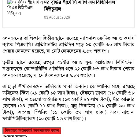
দর বৃদ্ধির শীর্ষে সি এ পি এম বিডিবিএল
মিউচুয়াল
03 August 2026
লেনদেনের তালিকায় দ্বিতীয় স্থানে রয়েছে ন্যাশনাল ক্রেডিট অ্যান্ড কমার্স
ব্যাংক পিএলসি। প্রতিষ্ঠানটির প্রতিদিন গড়ে ২৩ কোটি ৩০ লাখ টাকার
শেয়ার লেনদেন হয়েছে, যা মোট লেনদেনের ২.৯৩ শতাংশ।
তৃতীয় স্থানে রয়েছে রংপুর ডেইরি অ্যান্ড ফুড প্রোডাক্টস লিমিটেড।
সপ্তাহজুড়ে কোম্পানিটির প্রতিদিন গড়ে ২২ কোটি ৮৬ লাখ টাকার শেয়ার
লেনদেন হয়েছে, যা মোট লেনদেনের ২.৮৭ শতাংশ।
এ ছাড়া শীর্ষ লেনদেন তালিকায় থাকা অন্যান্য কোম্পানির মধ্যে রয়েছে
ডমিনেজ স্টিল (২১ কোটি ১৫ লাখ টাকা), টেকনো ড্রাগস (১৮ কোটি ৬৮
লাখ টাকা), লাভেলো আইসক্রিম (১৫ কোটি ৮২ লাখ টাকা), মীর আক্তার
হোসেন (১৪ কোটি ১৭ লাখ টাকা), মুন্নু সিরামিক্স (১১ কোটি ৯০ লাখ
টাকা), এপেক্স স্পিনিং (১১ কোটি ৫৭ লাখ টাকা) এবং নাভানা
ফার্মাসিউটিক্যালস (১০ কোটি ৯৬ লাখ টাকা)।
নিউজের ফটোকার্ড ডাউনলোড করুন