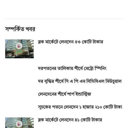
ac
es
h
el
in
o
e
se
at
e
t
p
b
n
s
gr
y
o
g
A
a
Li
সম্পর্কিত খবর
o
er
p
m
n
ব্লক মার্কেটে লেনদেন ৫৩ কোটি টাকার
k
p
k
দরপতনের তালিকায় শীর্ষে মেট্রো স্পিনিং
দর বৃদ্ধির শীর্ষে সি এ পি এম বিডিবিএল মিউচুয়াল
লেনদেনের শীর্ষে শার্প ইন্ডাস্ট্রিজ
সূচকের পতনে লেনদেন ১ হাজার ২১০ কোটি টাকা
ব্লক মার্কেটে লেনদেন ৪১ কোটি টাকার