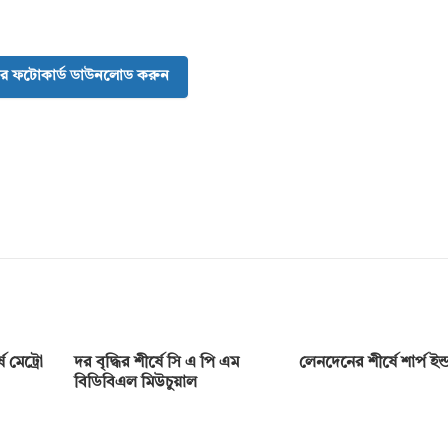
র ফটোকার্ড ডাউনলোড করুন
 মেট্রো
দর বৃদ্ধির শীর্ষে সি এ পি এম
লেনদেনের শীর্ষে শার্প ইন্ডা
বিডিবিএল মিউচুয়াল