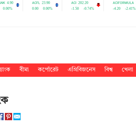
্যাংক
বীমা
কর্পোরেট
এগ্রিবিজনেস
বিশ্ব
খেলা
ংক