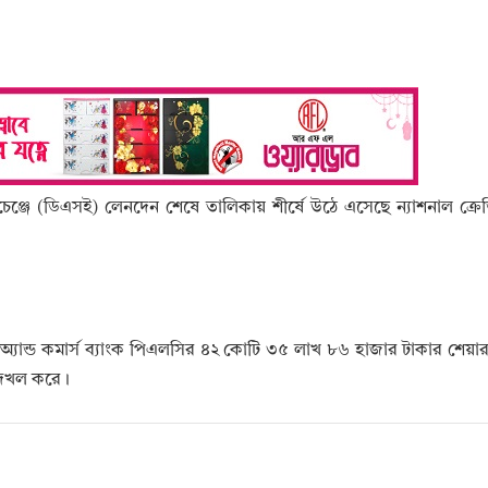
্সচেঞ্জে (ডিএসই) লেনদেন শেষে তালিকায় শীর্ষে উঠে এসেছে ন্যাশনাল ক্রেডি
ডিট অ্যান্ড কমার্স ব্যাংক পিএলসির ৪২ কোটি ৩৫ লাখ ৮৬ হাজার টাকার শেয়
ন দখল করে।