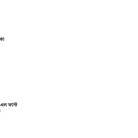
মকো
এল ফাস্ট
ড