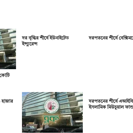
দর বৃদ্ধির শীর্ষে ইউনাইটেড
দরপতনের শীর্ষে বেক্সি
ইন্স্যুরেন্স
 কোটি
 হাজার
দরপতনের শীর্ষে এআইবি
ইসলামিক মিউচুয়াল ফান্