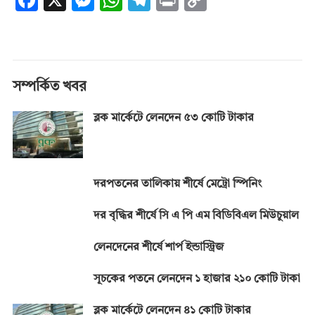
F
X
M
W
T
Pr
C
ac
es
h
el
in
o
e
se
at
e
t
p
b
n
s
gr
y
o
g
A
a
Li
সম্পর্কিত খবর
o
er
p
m
n
ব্লক মার্কেটে লেনদেন ৫৩ কোটি টাকার
k
p
k
দরপতনের তালিকায় শীর্ষে মেট্রো স্পিনিং
দর বৃদ্ধির শীর্ষে সি এ পি এম বিডিবিএল মিউচুয়াল
লেনদেনের শীর্ষে শার্প ইন্ডাস্ট্রিজ
সূচকের পতনে লেনদেন ১ হাজার ২১০ কোটি টাকা
ব্লক মার্কেটে লেনদেন ৪১ কোটি টাকার