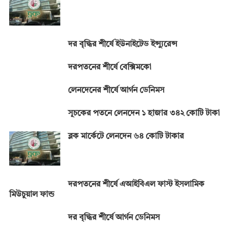
দর বৃদ্ধির শীর্ষে ইউনাইটেড ইন্স্যুরেন্স
দরপতনের শীর্ষে বেক্সিমকো
লেনদেনের শীর্ষে আর্গন ডেনিমস
সূচকের পতনে লেনদেন ১ হাজার ৩৪২ কোটি টাকা
ব্লক মার্কেটে লেনদেন ৬৪ কোটি টাকার
দরপতনের শীর্ষে এআইবিএল ফাস্ট ইসলামিক
মিউচুয়াল ফান্ড
দর বৃদ্ধির শীর্ষে আর্গন ডেনিমস