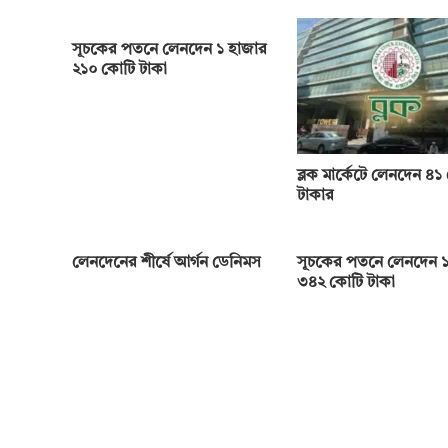
সূচকের পতনে লেনদেন ১ হাজার
২১০ কোটি টাকা
ব্লক মার্কেটে লেনদেন ৪১
টাকার
লেনদেনের শীর্ষে আর্গন ডেনিমস
সূচকের পতনে লেনদেন ১
৩৪২ কোটি টাকা