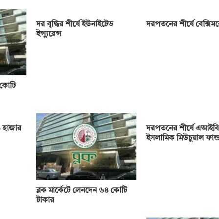
দর বৃদ্ধির শীর্ষে ইউনাইটেড
দরপতনের শীর্ষে বেক্সি
ইন্স্যুরেন্স
 কোটি
 হাজার
দরপতনের শীর্ষে এআইবি
ইসলামিক মিউচুয়াল ফান্
ব্লক মার্কেটে লেনদেন ৬৪ কোটি
টাকার