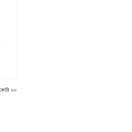
৫ কোটি ৬০