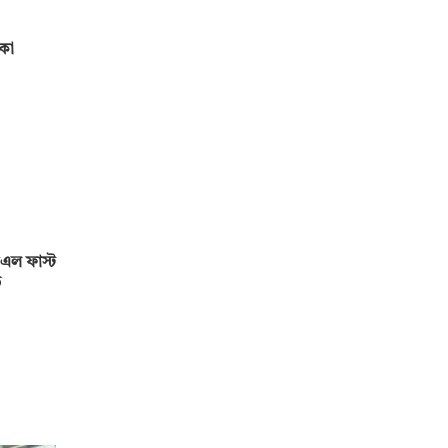
মকো
এল ফাস্ট
ড