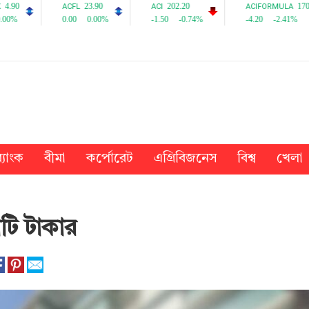
্যাংক
বীমা
কর্পোরেট
এগ্রিবিজনেস
বিশ্ব
খেলা
টি টাকার