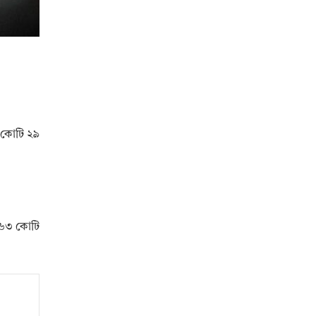
৩ কোটি ২৯
য ৬৩ কোটি