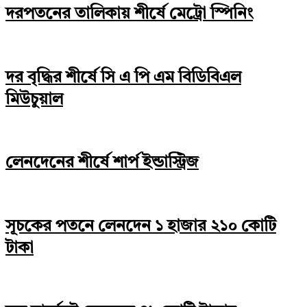
দরপতনের তালিকায় শীর্ষে মেট্রো স্পিনিং
দর বৃদ্ধির শীর্ষে সি এ পি এম বিডিবিএল
মিউচুয়াল
লেনদেনের শীর্ষে শার্প ইন্ডাস্ট্রিজ
সূচকের পতনে লেনদেন ১ হাজার ২১০ কোটি
টাকা