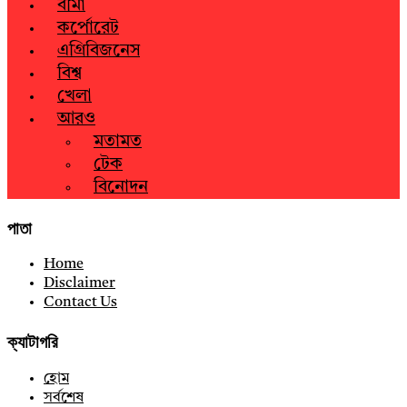
বীমা
কর্পোরেট
এগ্রিবিজনেস
বিশ্ব
খেলা
আরও
মতামত
টেক
বিনোদন
পাতা
Home
Disclaimer
Contact Us
ক্যাটাগরি
হোম
সর্বশেষ