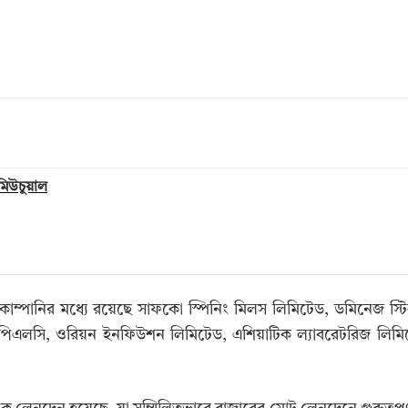
 মিউচুয়াল
 কোম্পানির মধ্যে রয়েছে সাফকো স্পিনিং মিলস লিমিটেড, ডমিনেজ স্টিল
ংক পিএলসি, ওরিয়ন ইনফিউশন লিমিটেড, এশিয়াটিক ল্যাবরেটরিজ লিম