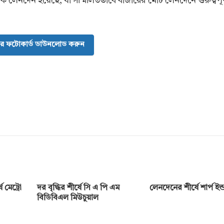
নিক লেনদেন হয়েছে, যা সম্মিলিতভাবে বাজারের মোট লেনদেনে গুরুত্বপূর
র ফটোকার্ড ডাউনলোড করুন
 মেট্রো
দর বৃদ্ধির শীর্ষে সি এ পি এম
লেনদেনের শীর্ষে শার্প ইন্ডা
বিডিবিএল মিউচুয়াল