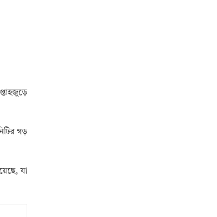
প্তাহজুড়ে
নিটির গড়
য়েছে, যা