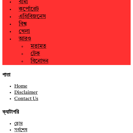
বীমা
কর্পোরেট
এগ্রিবিজনেস
বিশ্ব
খেলা
আরও
মতামত
টেক
বিনোদন
পাতা
Home
Disclaimer
Contact Us
ক্যাটাগরি
হোম
সর্বশেষ