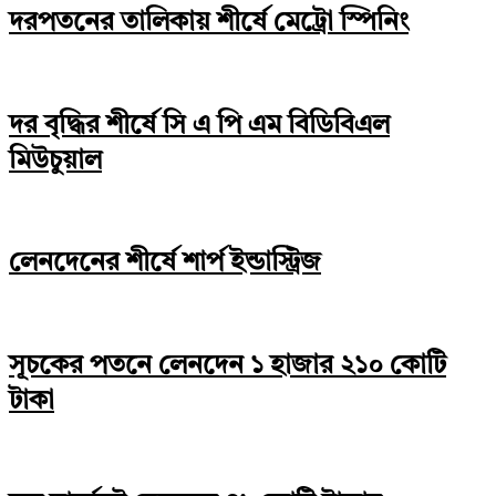
দরপতনের তালিকায় শীর্ষে মেট্রো স্পিনিং
দর বৃদ্ধির শীর্ষে সি এ পি এম বিডিবিএল
মিউচুয়াল
লেনদেনের শীর্ষে শার্প ইন্ডাস্ট্রিজ
সূচকের পতনে লেনদেন ১ হাজার ২১০ কোটি
টাকা