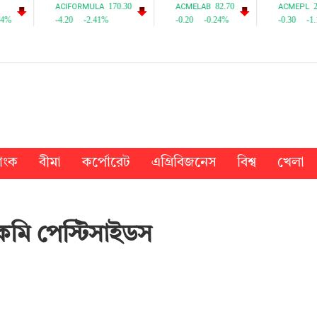
যাংক
বীমা
কর্পোরেট
এগ্রিবিজনেস
বিশ্ব
খেলা
একমি পেস্টিসাইডস