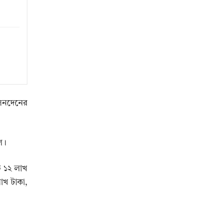
লেনদেনের
শ।
ি ১২ লাখ
াখ টাকা,