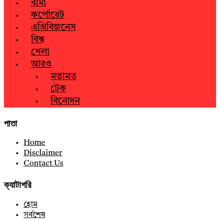
বীমা
কর্পোরেট
এগ্রিবিজনেস
বিশ্ব
খেলা
আরও
মতামত
টেক
বিনোদন
পাতা
Home
Disclaimer
Contact Us
ক্যাটাগরি
হোম
সর্বশেষ