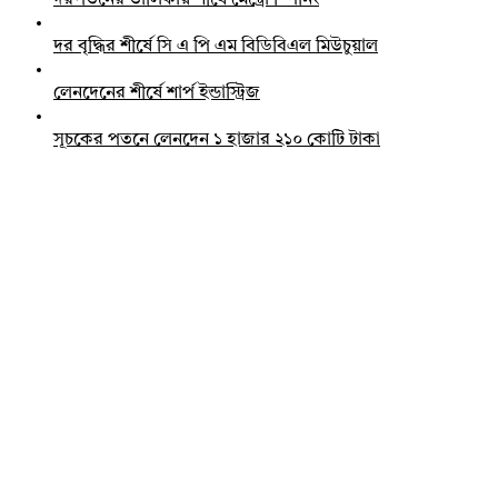
দর বৃদ্ধির শীর্ষে সি এ পি এম বিডিবিএল মিউচুয়াল
লেনদেনের শীর্ষে শার্প ইন্ডাস্ট্রিজ
সূচকের পতনে লেনদেন ১ হাজার ২১০ কোটি টাকা