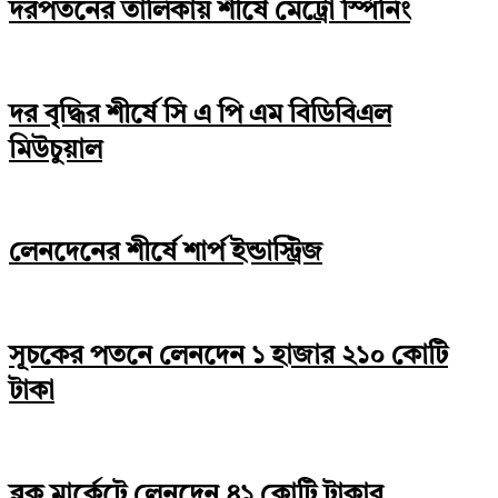
দরপতনের তালিকায় শীর্ষে মেট্রো স্পিনিং
দর বৃদ্ধির শীর্ষে সি এ পি এম বিডিবিএল
মিউচুয়াল
লেনদেনের শীর্ষে শার্প ইন্ডাস্ট্রিজ
সূচকের পতনে লেনদেন ১ হাজার ২১০ কোটি
টাকা
ব্লক মার্কেটে লেনদেন ৪১ কোটি টাকার