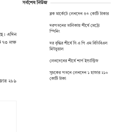
সর্বশেষ নিউজ
ব্লক মার্কেটে লেনদেন ৫৩ কোটি টাকার
দরপতনের তালিকায় শীর্ষে মেট্রো
স্পিনিং
েছে। এদিন
 ৭৩ লক্ষ
দর বৃদ্ধির শীর্ষে সি এ পি এম বিডিবিএল
মিউচুয়াল
লেনদেনের শীর্ষে শার্প ইন্ডাস্ট্রিজ
সূচকের পতনে লেনদেন ১ হাজার ২১০
কোটি টাকা
হাজার ২৮৯