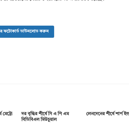
র ফটোকার্ড ডাউনলোড করুন
 মেট্রো
দর বৃদ্ধির শীর্ষে সি এ পি এম
লেনদেনের শীর্ষে শার্প ইন্ডা
বিডিবিএল মিউচুয়াল