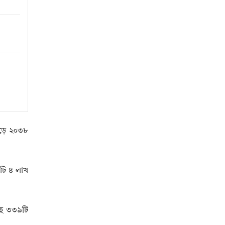
েড়ে ২০৩৮
টি ৪ লাখ
ছে ৩৩৯টি