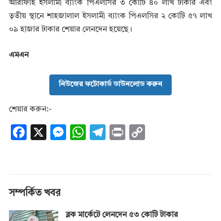
আরাফাহ ইসলামী ব্যাংক পিএলসির ৩ কোটি ৪০ লাখ টাকার এবং
তৃতীয় স্থানে শাহজালাল ইসলামী ব্যাংক পিএলসির ২ কোটি ৫৭ লাখ
০৯ হাজার টাকার শেয়ার লেনদেন হয়েছে।
এমএন
নিউজের ফটোকার্ড ডাউনলোড করুন
শেয়ার করুন:-
F
X
M
W
T
Pr
C
ac
es
h
el
in
o
e
se
at
e
t
p
b
n
s
gr
y
o
g
A
a
Li
সম্পর্কিত খবর
o
er
p
m
n
ব্লক মার্কেটে লেনদেন ৫৩ কোটি টাকার